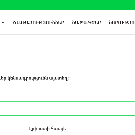
ԾԱՌԱՅՈՒԹՅՈՒՆՆԵՐ
ՆԱԽԱԳԾԵՐ
ՆՈՐՈՒԹՅՈ
ձեր կենսագրությունն այստեղ:
Էլփոստի հասցե