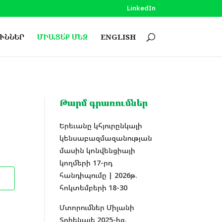
LinkedIn
ՒՆՆԵՐ
ՄԻԱՑԵ՛Ք ՄԵԶ
ENGLISH
Թարմ գրառումներ
Երեւանը կհյուրընկալի
կենսաբազմազանության
մասին կոնվենցիայի
կողմերի 17-րդ
հանդիպումը | 2026թ.
հոկտեմբերի 18-30
Մտորումներ Միլանի
Տրիենալե 2025-ից.