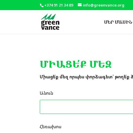
+374 91 21 34 89
info@greenvance.org
ՄԵՐ ՄԱՍԻՆ
ՄԻԱՑԵ՛Ք ՄԵԶ
Միացե՛ք մեզ որպես փորձագետ՝ թողե՛ք 
Անուն
Հեռախոս