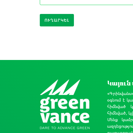
ՈՒՂԱՐԿԵԼ
Կայուն
«Գրինվանս
օգնում է կ
հիմնված կ
հիմնված, կ
Մենք կամրջ
ազդեցությ
դարաշրջան